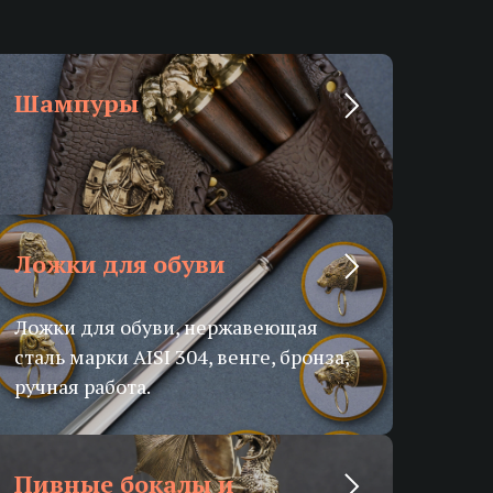
Шампуры
Ложки для обуви
Ложки для обуви, нержавеющая
сталь марки AISI 304, венге, бронза,
ручная работа.
Пивные бокалы и