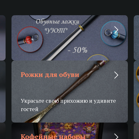
Акции
Рожки для обуви
Украсьте свою прихожию и удивите
гостей
Кофейные наборы