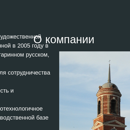
Художественной
О компании
ной в 2005 году в
таринном русском,
ля сотрудничества
сть и
котехнологичное
зводственной базе