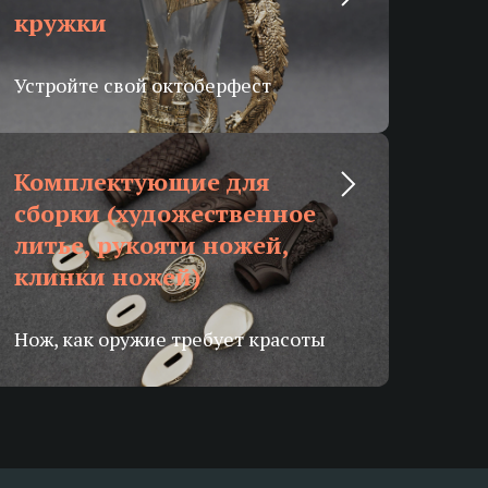
кружки
Устройте свой октоберфест
Комплектующие для
сборки (художественное
литье, рукояти ножей,
клинки ножей)
Нож, как оружие требует красоты