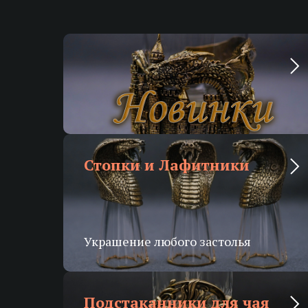
Новинки
Новинки нашего производства
Стопки и Лафитники
Украшение любого застолья
Подстаканники для чая